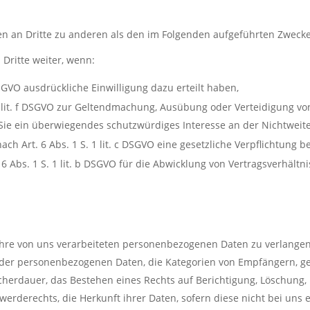
n an Dritte zu anderen als den im Folgenden aufgeführten Zwecken 
Dritte weiter, wenn:
 DSGVO ausdrückliche Einwilligung dazu erteilt haben,
 1 lit. f DSGVO zur Geltendmachung, Ausübung oder Verteidigung vo
Sie ein überwiegendes schutzwürdiges Interesse an der Nichtweit
nach Art. 6 Abs. 1 S. 1 lit. c DSGVO eine gesetzliche Verpflichtung b
 6 Abs. 1 S. 1 lit. b DSGVO für die Abwicklung von Vertragsverhältni
hre von uns verarbeiteten personenbezogenen Daten zu verlangen
e der personenbezogenen Daten, die Kategorien von Empfängern, g
herdauer, das Bestehen eines Rechts auf Berichtigung, Löschung,
erderechts, die Herkunft ihrer Daten, sofern diese nicht bei un