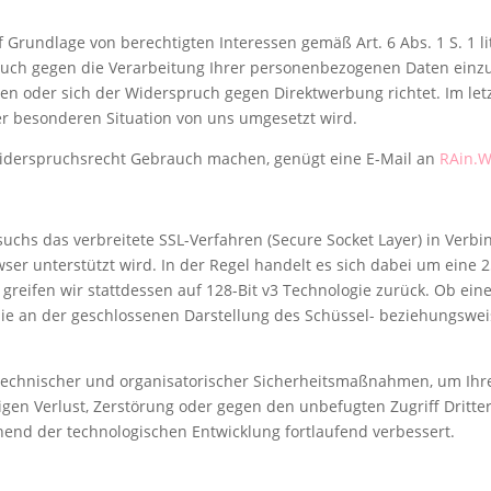
Grundlage von berechtigten Interessen gemäß Art. 6 Abs. 1 S. 1 li
uch gegen die Verarbeitung Ihrer personenbezogenen Daten einzul
en oder sich der Widerspruch gegen Direktwerbung richtet. Im letz
r besonderen Situation von uns umgesetzt wird.
Widerspruchsrecht Gebrauch machen, genügt eine E-Mail an
RAin.W
chs das verbreitete SSL-Verfahren (Secure Socket Layer) in Verbi
ser unterstützt wird. In der Regel handelt es sich dabei um eine 2
 greifen wir stattdessen auf 128-Bit v3 Technologie zurück. Ob eine
Sie an der geschlossenen Darstellung des Schüssel- beziehungswei
echnischer und organisatorischer Sicherheitsmaßnahmen, um Ihre 
igen Verlust, Zerstörung oder gegen den unbefugten Zugriff Dritte
nd der technologischen Entwicklung fortlaufend verbessert.