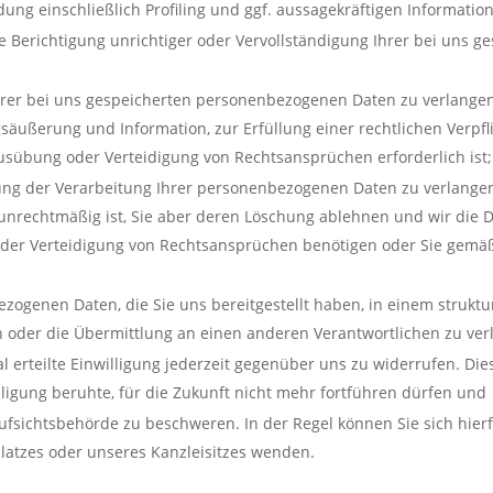
ung einschließlich Profiling und ggf. aussagekräftigen Informatio
e Berichtigung unrichtiger oder Vervollständigung Ihrer bei uns
rer bei uns gespeicherten personenbezogenen Daten zu verlangen,
äußerung und Information, zur Erfüllung einer rechtlichen Verpfl
usübung oder Verteidigung von Rechtsansprüchen erforderlich ist;
ng der Verarbeitung Ihrer personenbezogenen Daten zu verlangen, 
g unrechtmäßig ist, Sie aber deren Löschung ablehnen und wir die 
der Verteidigung von Rechtsansprüchen benötigen oder Sie gemä
ogenen Daten, die Sie uns bereitgestellt haben, in einem struktu
 oder die Übermittlung an einen anderen Verantwortlichen zu ver
 erteilte Einwilligung jederzeit gegenüber uns zu widerrufen. Dies
lligung beruhte, für die Zukunft nicht mehr fortführen dürfen und
ufsichtsbehörde zu beschweren. In der Regel können Sie sich hierf
platzes oder unseres Kanzleisitzes wenden.